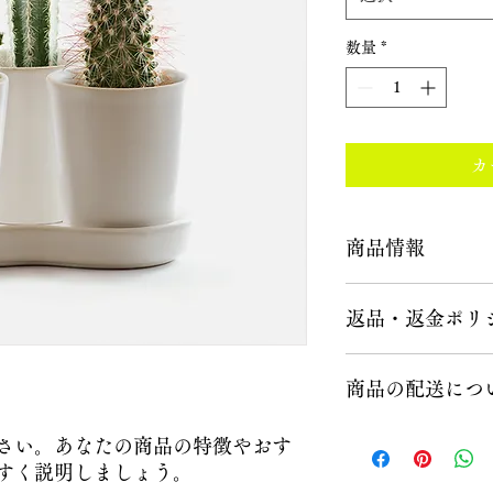
数量
*
カ
商品情報
商品の詳細を入力し
返品・返金ポリ
明に加え、商品の特
しましょう。
返品・返金規約を入
商品の配送につ
だけなかった場合の
ましょう。規約の内
頼を獲得し、安心し
配送地域、料金、所
さい。あなたの商品の特徴やおす
する情報を入力して
すく説明しましょう。
とで、お客様の信頼