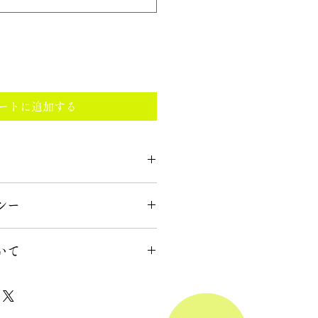
ートに追加する
てください。サイズ、素材、取扱説
シー
徴やおすすめのポイントなどを説明
力してください。商品にご満足いた
いて
返品・返金ポリシーと手順を説明し
容を明確にすることで、お客様の信
て商品をご購入いただけます。
要時間、梱包など、商品の配送に関
ください。配送情報を明確にするこ
を獲得し、安心して商品をご購入い