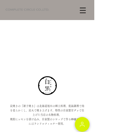
炭焼きの『新子焼き』は北海道旭川の郷土料理。低温調理で肉
を柔らかくし、
炭火で焼き上げます。特性の自家製甘ダレで仕
上げた当店の名物料理。
焼酎にレモンを漬け込み、自家製のシロップで作る檸檬サワー
にはランドルフィルター使用。