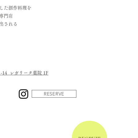
した創作料理を
専門店
出される
14 レガリータ薬院 1F
RESERVE