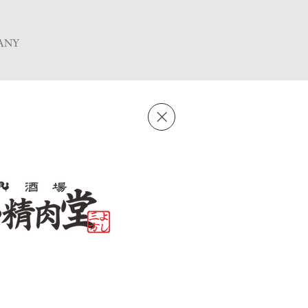
ANY
、