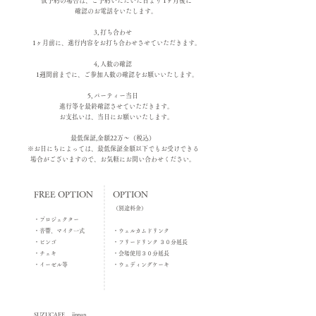
仮予約の場合は、ご予約いただいた日より 1ヶ月後に
確認のお電話をいたします。
3, 打ち合わせ
1ヶ月前に、進行内容をお打ち合わせさせていただきます。
4, 人数の確認
1週間前までに、ご参加人数の確認をお願いいたします。
5, パーティー当日
進行等を最終確認させていただきます。
お支払いは、当日にお願いいたします。
最低保証,金額22万〜（税込）
​※お日にちによっては、最低保証金額以下でもお受けできる
場合がございますので、お気軽にお問い合わせください。
FREE OPTION
OPTION
（
別途料金）
・プロジェクター
・音響、マイク一式
・ウェルカムドリンク
・ビンゴ
・フリードリンク ３０分延長
・チェキ
・会場使用３０分延長
​・イーゼル等
​・ウェディングケーキ
SUZUCAFE jinnan