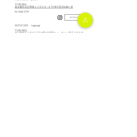
〒150-0041
東京都渋谷区神南１丁目２０−４ VORT渋谷briller 3F
03-5428-3739
RESERVE
SUZUCAFE roppongi
〒106-0032
東京都港区六本木3丁目10番1号相鉄フレッサイン東京六本木1F
03-6721-1719
RESERVE
SUZUCAFE ginza
〒104-0061
東京都中央区銀座２‐６‐５ 銀座トレシャス６Ｆ
050-5347-2533
RESERVE
SUZUCAFE hiroshima
〒732-0053
広島県広島市東区若草町１２−１ アクティブインターシティ広島
２Ｆ
082-568-5455
RESERVE
YOUR TABLE
〒444-0002
愛知県
岡崎市高隆寺町峠１
岡崎市美術博物館 マインドスケープ・ミュージアム
0564-28-0141
RESERVE