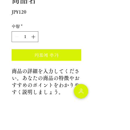
商品名
가
JP¥120
격
수량
*
카트에 추가
商品の詳細を入力してくださ
い。あなたの商品の特徴やお
すすめのポイントをわかりや
すく説明しましょう。
商品情報
商品の詳細を入力してください。サイ
返品・返金ポリシー
ズ、素材、取扱説明に加え、商品の特