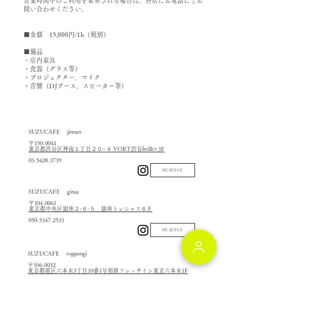
営業時間中のご利用を希望される場合は、各店にお電話にてお
問い合わせください。
■金額 15,000円/1h（税別）
■備品
・店内家具
・食器（グラス等）
・プロジェクター、マイク
・音響（DJブース、スピーカー等）
SUZUCAFE jinnan
〒150-0041
東京都渋谷区神南１丁目２０−４ VORT渋谷briller 3F
03-5428-3739
RESERVE
SUZUCAFE ginza
〒104-0061
東京都中央区銀座２‐６‐５ 銀座トレシャス６Ｆ
050-5347-2533
RESERVE
SUZUCAFE roppongi
〒106-0032
東京都港区六本木3丁目10番1号相鉄フレッサイン東京六本木1F
03-6721-1719
RESERVE
SUZUCAFE hiroshima