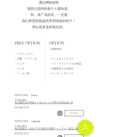
通过网络销售
我想让国内的每个人都知道。
和，
来广岛的话，一定要
我们希望您能趁热享用现做的饺子！
寿弘就是这样诞生的。
FREE OPTION
OPTION
（
別途料金）
・プロジェクター
・音響、マイク一式
・ウェルカムドリンク
・ビンゴ
・フリードリンク ３０分延長
・チェキ
・会場使用３０分延長
​・イーゼル等
​・ウェディングケーキ
SUZUCAFE jinnan
〒150-0041
東京都渋谷区神南１丁目２０−４ VORT渋谷briller 3F
03-5428-3739
RESERVE
SUZUCAFE roppongi
〒106-0032
東京都港区六本木3丁目10番1号相鉄フレッサイン東京六本木1F
03-6721-1719