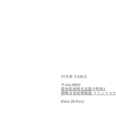
致力
使用药草和香
在广岛
作为一家“想
通
我想让国
和，
来
我们希望您能
寿弘就
YOUR TABLE
〒444-0002
愛知県
岡崎市高隆寺町峠1
岡崎市美術博物館 マインドス
0564-28-0141