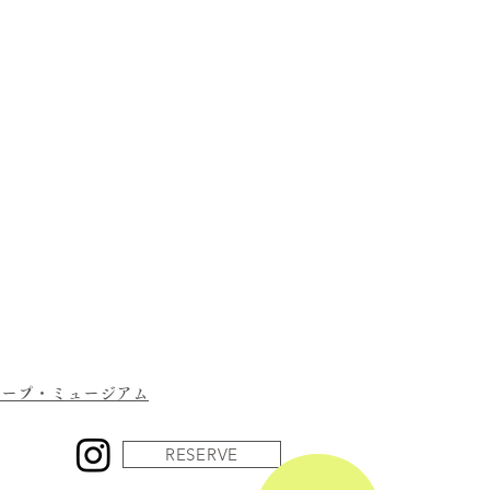
于店内准备，
料制作生饺子的专营店。
市中区立町开业。
教给别人的饺子店”，
过网络销售
内的每个人都知道。
广岛的话，一定要
趁热享用现做的饺子！
是这样诞生的。
ケープ・ミュージアム
RESERVE