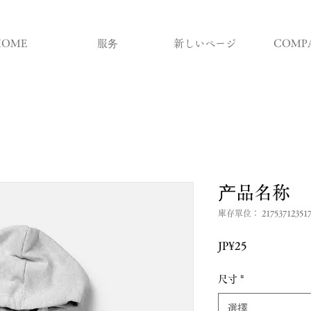
HOME
服务
新しいページ
COMP
产品名称
庫存單位： 217537123517
價
JP¥25
格
尺寸
*
選擇